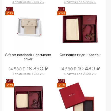
4 платежа по 5 473 ₽ >
4 платежа по 5 223 ₽ >
СЕТ
СЕТ
-23%
-28%
Gift set notebook + document
Сет пошет миди + брелок
cover
18 890 ₽
10 480 ₽
24 580 ₽
14 580 ₽
4 платежа по 4 723 ₽ >
4 платежа по 2 620 ₽ >
СЕТ
СЕТ
-29%
-23%