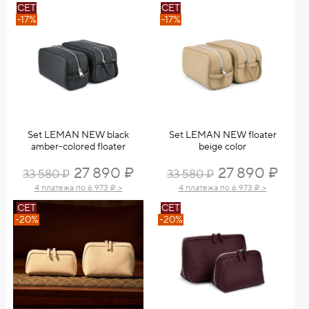
СЕТ
СЕТ
-17%
-17%
Set LEMAN NEW black
Set LEMAN NEW floater
amber-colored floater
beige color
27 890 ₽
27 890 ₽
33 580 ₽
33 580 ₽
4 платежа по 6 973 ₽ >
4 платежа по 6 973 ₽ >
СЕТ
СЕТ
-20%
-20%