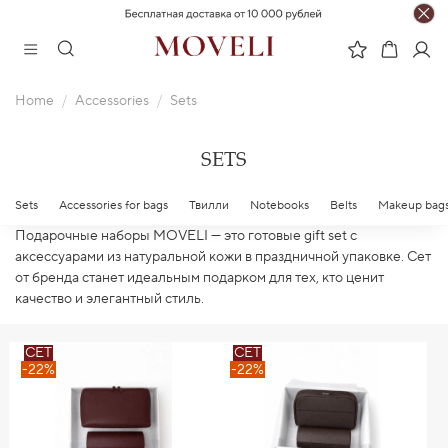
Home
Accessories
Sets
SETS
Sets
Accessories for bags
Твилли
Notebooks
Belts
Makeup bags 
Подарочные наборы MOVELI — это готовые gift set с
аксессуарами из натуральной кожи в праздничной упаковке. Сет
от бренда станет идеальным подарком для тех, кто ценит
качество и элегантный стиль.
СЕТ
СЕТ
-22%
-22%