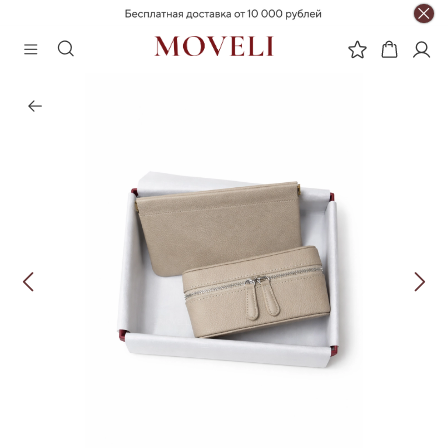
СЕТ
-18%