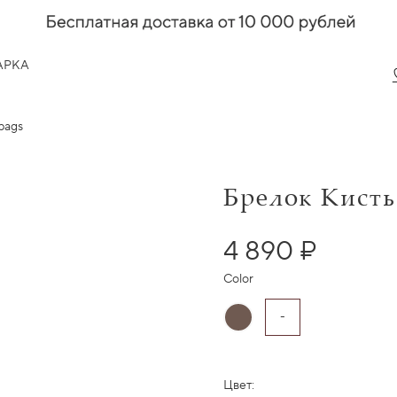
АРКА
 bags
Брелок Кисть
4 890 ₽
Color
-
Цвет: