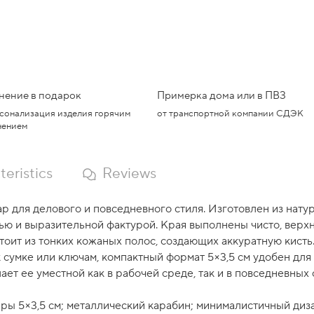
нение в подарок
Примерка дома или в ПВЗ
сонализация изделия горячим
от транспортной компании СДЭК
нением
eristics
Reviews
ар для делового и повседневного стиля. Изготовлен из нату
ю и выразительной фактурой. Края выполнены чисто, верхн
стоит из тонких кожаных полос, создающих аккуратную кист
сумке или ключам, компактный формат 5×3,5 см удобен для
ет ее уместной как в рабочей среде, так и в повседневных 
еры 5×3,5 см; металлический карабин; минималистичный диз