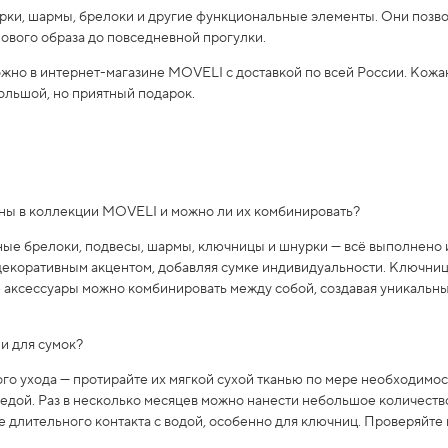
рки, шармы, брелоки и другие функциональные элементы. Они позв
лового образа до повседневной прогулки.
ожно в интернет-магазине MOVELI с доставкой по всей России. Кож
ольшой, но приятный подарок.
ены в коллекции MOVELI и можно ли их комбинировать?
е брелоки, подвесы, шармы, ключницы и шнурки — всё выполнено 
декоративным акцентом, добавляя сумке индивидуальности. Ключниц
е аксессуары можно комбинировать между собой, создавая уникальны
ми для сумок?
о ухода — протирайте их мягкой сухой тканью по мере необходимос
редой. Раз в несколько месяцев можно нанести небольшое количеств
е длительного контакта с водой, особенно для ключниц. Проверяйте
.