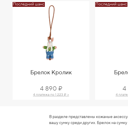
Последний шанс
Последний шанс
Брелок Кролик
Брел
4 890 ₽
4
4 платежа по 1 223 ₽ >
4 плате
В разделе представлены кожаные аксессу
вашу сумку среди других. Брелок на сумку