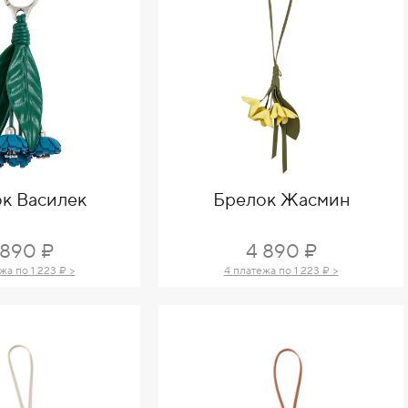
к Василек
Брелок Жасмин
 890 ₽
4 890 ₽
жа по 1 223 ₽ >
4 платежа по 1 223 ₽ >