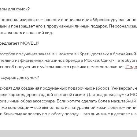
ары для сумок?
 персонализировать — нанести инициалы или аббревиатуру машинн
ным и превращает его в продуманный личный подарок. Персонализац
ональность и внешний вид.
 предлагает MOVELI?
собов получения заказа: вы можете выбрать доставку в ближайший 
ятельно из фирменных магазинов бренда в Москве, Санкт-Петербург
способ получения с учётом вашего графика и местоположения.
Подр
ессуаров для сумок?
одят для создания продуманных подарочных наборов. Универсальн
 или картхолдером в одной цветовой гамме. Для владельца сумки 
ривычный образ аксессуара. Если хотите сделать более масштабный
й же коллекции — всё выполнено из натуральной кожи в едином мин
и близкому человеку по любому поводу — это внимание к деталям и з