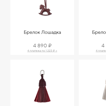
Брелок Лошадка
Брело
4 890 ₽
4
4 платежа по 1 223 ₽ >
4 плате