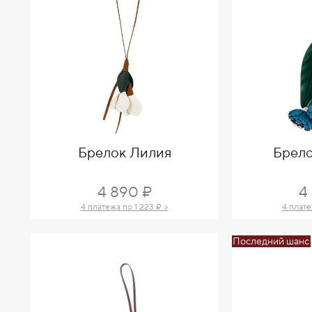
Брелок Лилия
Брело
4 890 ₽
4
4 платежа по 1 223 ₽ >
4 плате
Последний шанс