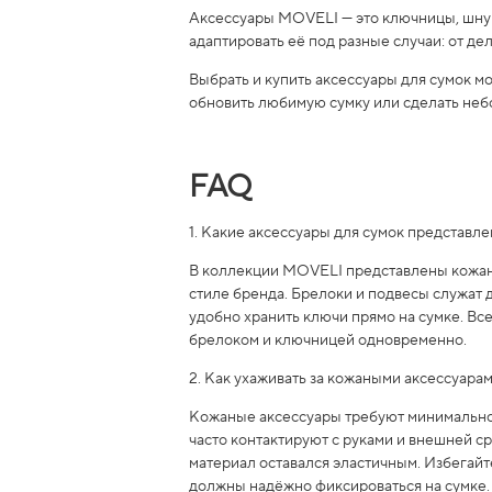
Аксессуары MOVELI — это ключницы, шну
адаптировать её под разные случаи: от де
Выбрать и купить аксессуары для сумок м
обновить любимую сумку или сделать неб
FAQ
1. Какие аксессуары для сумок представл
В коллекции MOVELI представлены кожаны
стиле бренда. Брелоки и подвесы служат 
удобно хранить ключи прямо на сумке. Вс
брелоком и ключницей одновременно.
2. Как ухаживать за кожаными аксессуара
Кожаные аксессуары требуют минимальног
часто контактируют с руками и внешней с
материал оставался эластичным. Избегайт
должны надёжно фиксироваться на сумке