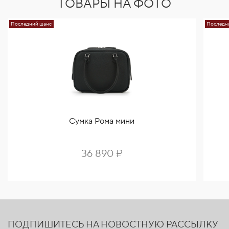
ТОВАРЫ НА ФОТО
Последний шанс
Последн
Сумка Рома мини
36 890 ₽
ПОДПИШИТЕСЬ НА НОВОСТНУЮ РАССЫЛКУ